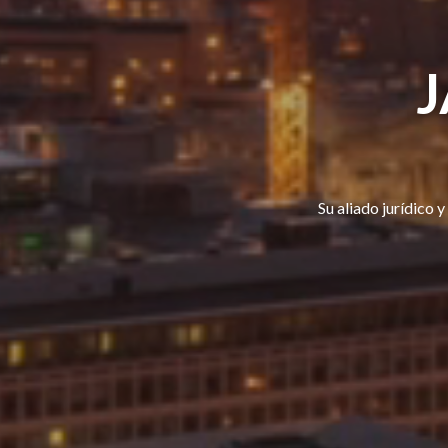
J
Su aliado jurídico